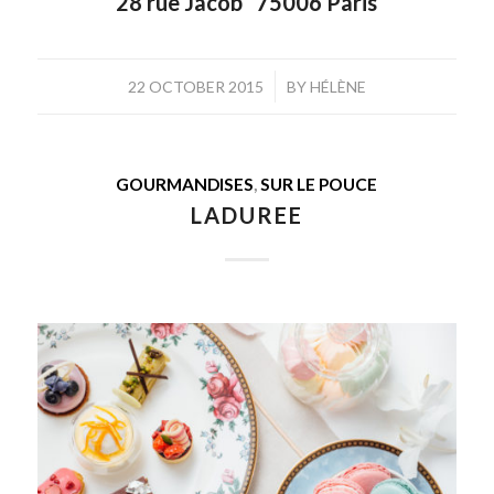
28 rue Jacob 75006 Paris
/
22 OCTOBER 2015
BY
HÉLÈNE
GOURMANDISES
,
SUR LE POUCE
LADUREE