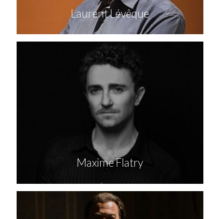
Laurent Lévêque
Maxime Flatry