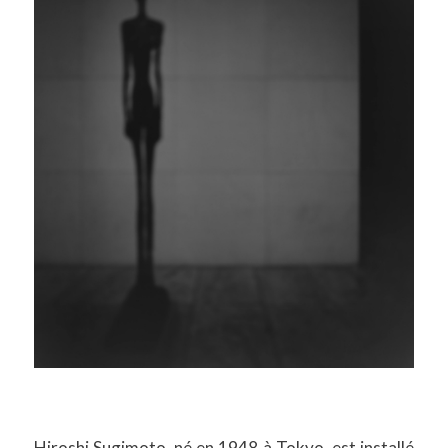
Hiroshi Sugimoto, né en 1948 à Tokyo, est installé