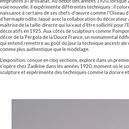
empruntés à l’artisanat. Au début des années 1920, lorsque
voie nouvelle, il expérimente différentes techniques : il colo
naissance à certains de ses chefs-d’œuvre comme l’Oiseau d’or,
d’hermaphrodite, laqué avec la collaboration du décorateur
maîtrise de la taille-directe qui lui vaut d’être sollicité pour 
décoratifs en 1925. Aux côtés de sculpteurs comme Pompon ou
décor de la Pergola de la Douce France, un monumental édific
qui entend remettre au goût du jour la technique ancestrale de
comme plus authentique que le modelage.
L’exposition, conçue en cinq sections, explore dans un premie
s’opère chez Zadkine dans les années 1920, moment où le scu
sculpture et expérimente des techniques comme la dorure et 