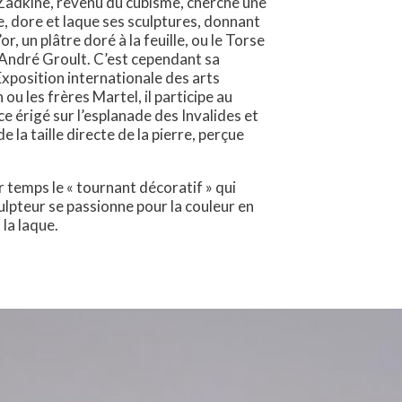
 Zadkine, revenu du cubisme, cherche une
re, dore et laque ses sculptures, donnant
 un plâtre doré à la feuille, ou le Torse
 André Groult. C’est cependant sa
l’Exposition internationale des arts
 les frères Martel, il participe au
e érigé sur l’esplanade des Invalides et
 la taille directe de la pierre, perçue
r temps le « tournant décoratif » qui
lpteur se passionne pour la couleur en
la laque.