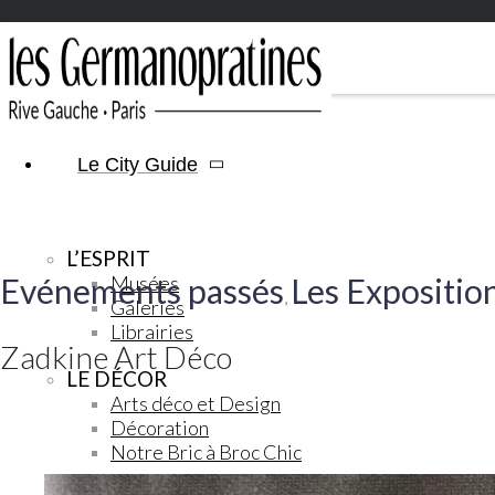
Le City Guide
L’ESPRIT
Evénements passés
Musées
Les Expositio
,
Galeries
Librairies
Zadkine Art Déco
LE DÉCOR
Arts déco et Design
Décoration
Notre Bric à Broc Chic