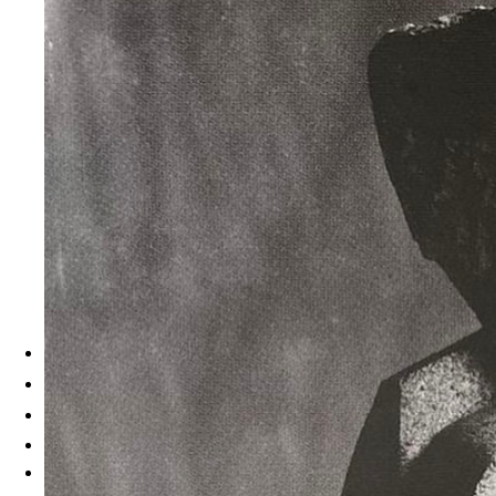
LE STYLE
La Mode
Bijoux et Talismans
Beauté, Spas et Hammams
LE GOÛT
Les Grands Chefs
Brasseries Chic et Bistronomie
Sur le Pouce
Gourmandises
LA NUIT
Bars et Clubs
Hôtels
Les Rendez-Vous
Les Rencontres
À propos
Search
Menu
Menu