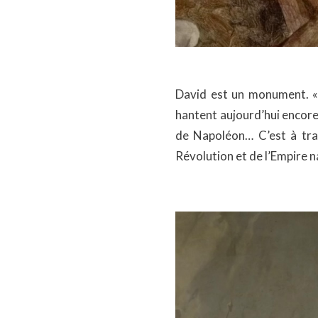
David est un monument. « P
hantent aujourd’hui encore 
de Napoléon… C’est à trav
Révolution et de l’Empire n