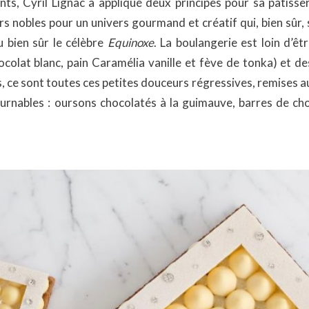
, Cyril Lignac a appliqué deux principes pour sa pâtisser
 nobles pour un univers gourmand et créatif qui, bien sûr, s
u bien sûr le célèbre
Equinoxe
. La boulangerie est loin d’êt
ocolat blanc, pain Caramélia vanille et fève de tonka) et de
 ce sont toutes ces petites douceurs régressives, remises au 
urnables : oursons chocolatés à la guimauve, barres de ch