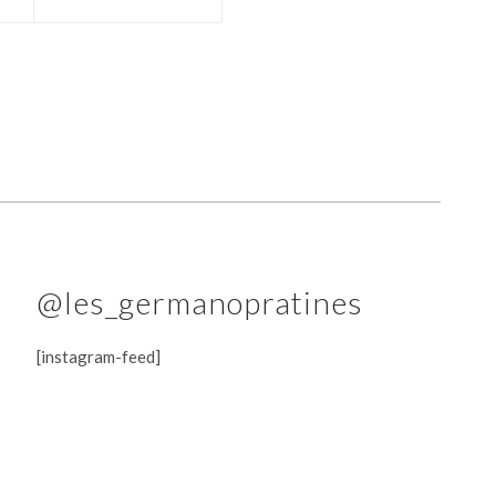
@les_germanopratines
[instagram-feed]